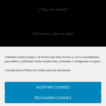
¿Algo en mente?
Hablemos sobre tu idea
Utilizamos cookies propias y de terceros para fines técnicos y, con tu consentimiento,
Y nos pondremos manos a la obra
para análisis y publicidad. Puedes aceptar todas, rechazarlas o configurarlas a tu gusto.
Consulta nuestra
Politica de Cookies
para más información
Mazeincanada@gmail.com
ACEPTAR COOKIES
RECHAZAR COOKIES